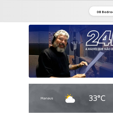
08 Bedroc
33°C
Manaus