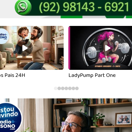
os Pais 24H
LadyPump Part One