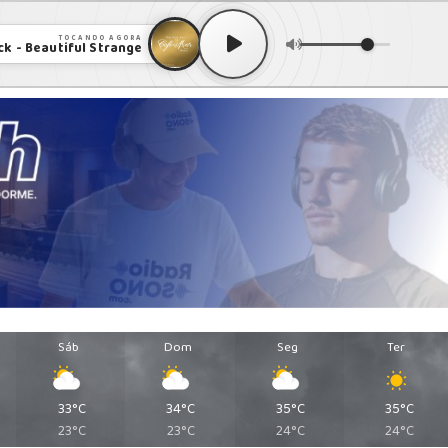
TOCANDO AGORA
k - Beautiful Strange
Sáb
Dom
Seg
Ter
33°C
34°C
35°C
35°C
23°C
23°C
24°C
24°C