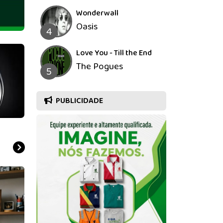
Wonderwall
Oasis
4
Love You - Till the End
The Pogues
5
PUBLICIDADE
Feliz Dia dos Pais
AGS Finance