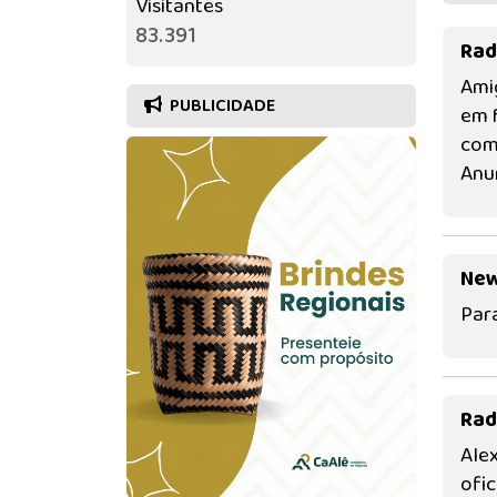
Visitantes
83.391
Rad
Ami
PUBLICIDADE
em 
comu
Anun
New
Par
Rad
Ale
ofi