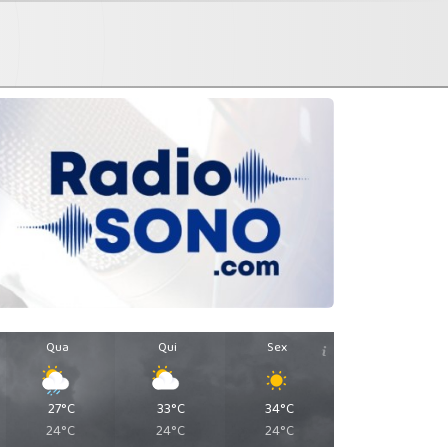
Qua
Qui
Sex
27°C
33°C
34°C
24°C
24°C
24°C