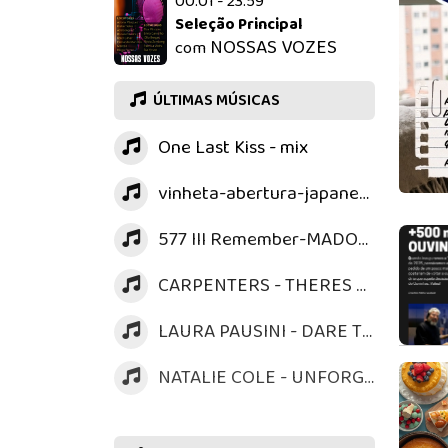
00:01 - 23:59
Seleção Principal
NOSSAS VOZES
com
ÚLTIMAS MÚSICAS
One Last Kiss - mix
vinheta-abertura-japanese-music
577 Ill Remember-MADONNA
CARPENTERS - THERES A KIND OF RUSH
LAURA PAUSINI - DARE TO LIVE VIVERE
NATALIE COLE - UNFORGETTABLE